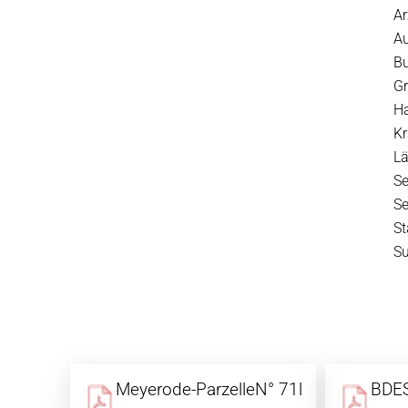
Ar
A
B
G
H
Kr
Lä
S
S
S
S
Meyerode-ParzelleN° 71l
BDES