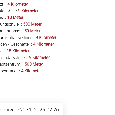
zt
4 Kilometer
utobahn
9 Kilometer
us
10 Meter
rundschule
500 Meter
auptstrasse
50 Meter
ankenhaus/Klinik
9 Kilometer
den / Geschäfte
4 Kilometer
ee
15 Kilometer
ekundarschule
9 Kilometer
tadtzentrum
500 Meter
upermarkt
4 Kilometer
-ParzelleN° 71l-2026.02.26