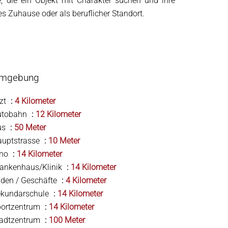
le, die ein Objekt mit Charakter suchen und ihre
es Zuhause oder als beruflicher Standort.
mgebung
zt
4 Kilometer
utobahn
12 Kilometer
us
50 Meter
auptstrasse
10 Meter
ino
14 Kilometer
ankenhaus/Klinik
14 Kilometer
den / Geschäfte
4 Kilometer
ekundarschule
14 Kilometer
portzentrum
14 Kilometer
tadtzentrum
100 Meter