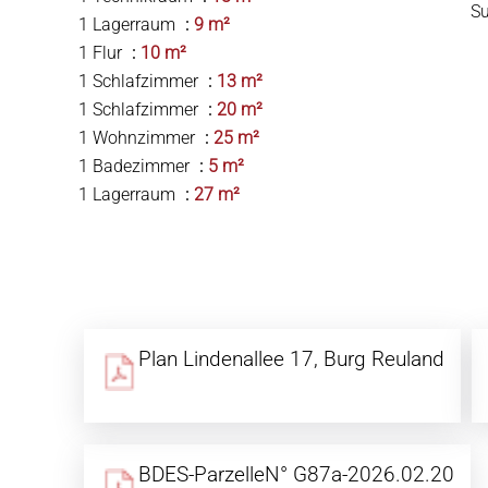
S
1 Lagerraum
9 m²
1 Flur
10 m²
1 Schlafzimmer
13 m²
1 Schlafzimmer
20 m²
1 Wohnzimmer
25 m²
1 Badezimmer
5 m²
1 Lagerraum
27 m²
Plan Lindenallee 17, Burg Reuland
BDES-ParzelleN° G87a-2026.02.20