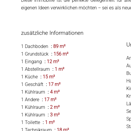
Diese Immobilie ist die perfekte Gelegenheit für al
eigenen Ideen verwirklichen möchten – sei es als neu
zusätzliche Informationen
U
1 Dachboden
89 m²
1 Grundstück
156 m²
Ar
1 Eingang
12 m²
A
1 Abstellraum
1 m²
B
1 Küche
15 m²
H
1 Geschäft
17 m²
K
1 Kühlraum
4 m²
Kr
1 Andere
17 m²
Lä
1 Kühlraum
2 m²
S
1 Kühlraum
3 m²
S
1 Toilette
1 m²
S
1 Technikraum
18 m²