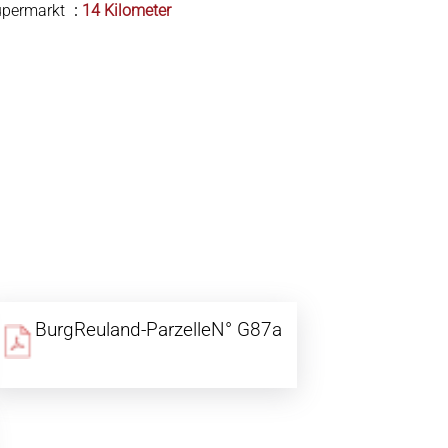
upermarkt
14 Kilometer
BurgReuland-ParzelleN° G87a