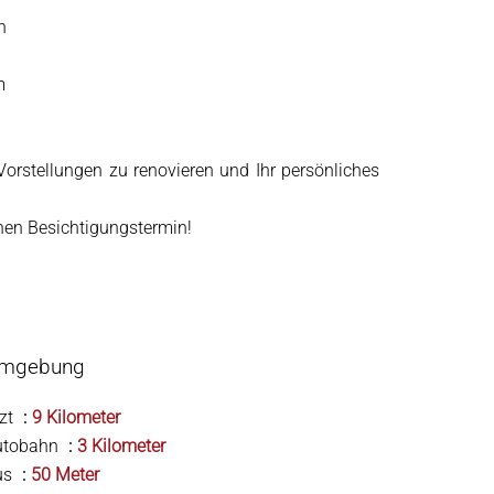
h
m
Vorstellungen zu renovieren und Ihr persönliches
inen Besichtigungstermin!
mgebung
zt
9 Kilometer
utobahn
3 Kilometer
us
50 Meter