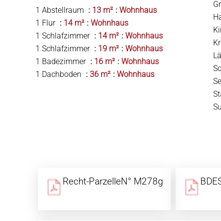
G
1 Abstellraum
13 m²
Wohnhaus
H
1 Flur
14 m²
Wohnhaus
K
1 Schlafzimmer
14 m²
Wohnhaus
Kr
1 Schlafzimmer
19 m²
Wohnhaus
Lä
1 Badezimmer
16 m²
Wohnhaus
S
1 Dachboden
36 m²
Wohnhaus
S
S
S
Recht-ParzelleN° M278g
BDES