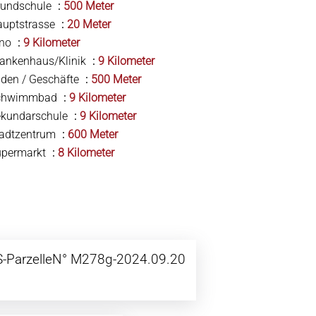
rundschule
500 Meter
auptstrasse
20 Meter
ino
9 Kilometer
ankenhaus/Klinik
9 Kilometer
den / Geschäfte
500 Meter
chwimmbad
9 Kilometer
ekundarschule
9 Kilometer
tadtzentrum
600 Meter
upermarkt
8 Kilometer
-ParzelleN° M278g-2024.09.20