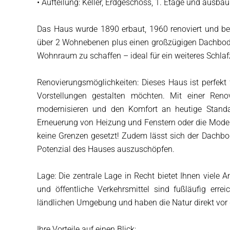
• Aufteilung: Keller, Erdgeschoss, 1. Etage und ausb
Das Haus wurde 1890 erbaut, 1960 renoviert und bef
über 2 Wohnebenen plus einen großzügigen Dachboden,
Wohnraum zu schaffen – ideal für ein weiteres Schla
Renovierungsmöglichkeiten: Dieses Haus ist perfekt 
Vorstellungen gestalten möchten. Mit einer Re
modernisieren und den Komfort an heutige Standa
Erneuerung von Heizung und Fenstern oder die Modern
keine Grenzen gesetzt! Zudem lässt sich der Dachbo
Potenzial des Hauses auszuschöpfen.
Lage: Die zentrale Lage in Recht bietet Ihnen viele 
und öffentliche Verkehrsmittel sind fußläufig errei
ländlichen Umgebung und haben die Natur direkt vor 
Ihre Vorteile auf einen Blick: