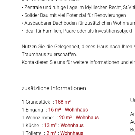
• Zentrale und ruhige Lage im idyllischen Recht, St.Vit
• Solider Bau mit viel Potenzial für Renovierungen
• Ausbaubarer Dachboden für zusätzlichen Wohnrau
• Ideal für Familien, Paare oder als Investitionsobjekt
Nutzen Sie die Gelegenheit, dieses Haus nach Ihren 
Traumhaus zu erschaffen.
Kontaktieren Sie uns für weitere Informationen und e
zusätzliche Informationen
U
1 Grundstück
188 m²
1 Eingang
16 m²
Wohnhaus
Ar
1 Wohnzimmer
20 m²
Wohnhaus
A
1 Küche
13 m²
Wohnhaus
B
1 Toilette
2 m²
Wohnhaus