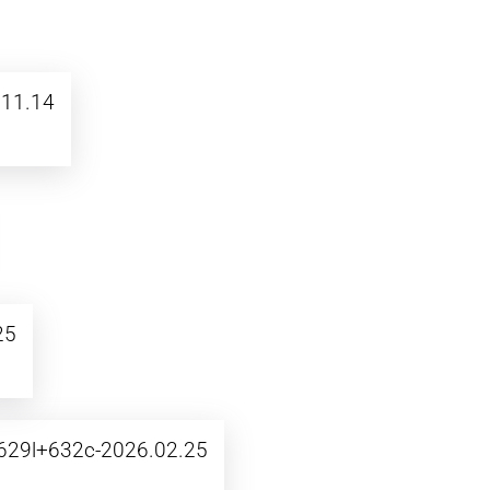
11.14
25
629l+632c-2026.02.25