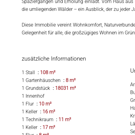
Spaziergängen und Erholung einlädt. Vom Haus aus g
die umliegenden Wälder – ein Ausblick, der zu jeder J
Diese Immobilie vereint Wohnkomfort, Naturverbunden
Gelegenheit für alle, die großzügiges Wohnen im Grü
zusätzliche Informationen
U
1 Stall
108 m²
1 Gartenhäuschen
8 m²
Ar
1 Grundstück
18031 m²
B
1 Innenhof
G
1 Flur
10 m²
H
1 Keller
16 m²
Kr
1 Technikraum
11 m²
Lä
1 Keller
17 m²
S