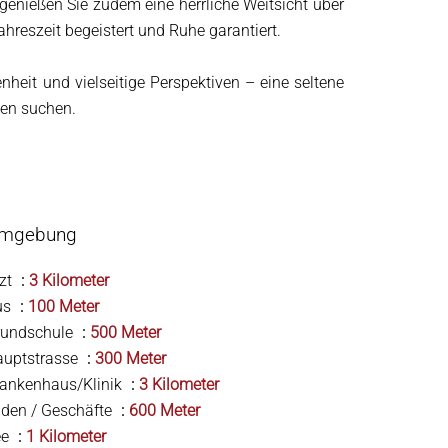
enießen Sie zudem eine herrliche Weitsicht über
ahreszeit begeistert und Ruhe garantiert.
heit und vielseitige Perspektiven – eine seltene
nen suchen.
mgebung
zt
3 Kilometer
us
100 Meter
rundschule
500 Meter
auptstrasse
300 Meter
ankenhaus/Klinik
3 Kilometer
den / Geschäfte
600 Meter
ee
1 Kilometer