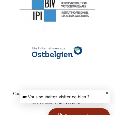
Cookie-Einstellungen ändern
Design by
Apimo™
©2026 IMMO-RAUW GmbH