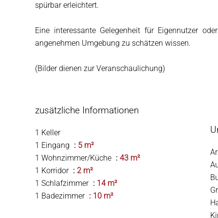
spürbar erleichtert.
Eine interessante Gelegenheit für Eigennutzer oder
angenehmen Umgebung zu schätzen wissen.
(Bilder dienen zur Veranschaulichung)
zusätzliche Informationen
U
1 Keller
1 Eingang
5 m²
Ar
1 Wohnzimmer/Küche
43 m²
A
1 Korridor
2 m²
B
1 Schlafzimmer
14 m²
G
1 Badezimmer
10 m²
H
K