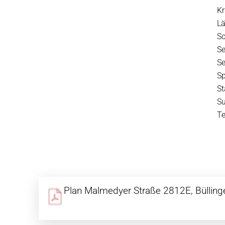
Kr
Lä
S
S
S
S
S
S
T
Plan Malmedyer Straße 2812E, Bülling