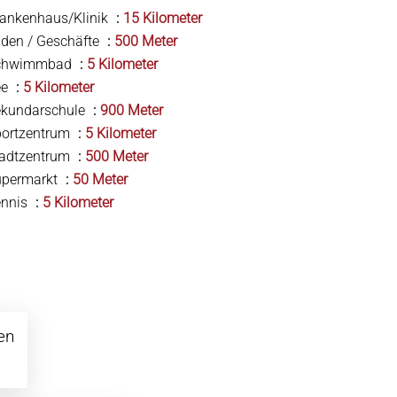
ankenhaus/Klinik
15 Kilometer
den / Geschäfte
500 Meter
chwimmbad
5 Kilometer
ee
5 Kilometer
ekundarschule
900 Meter
portzentrum
5 Kilometer
tadtzentrum
500 Meter
upermarkt
50 Meter
ennis
5 Kilometer
en