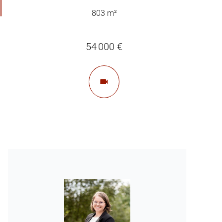
803 m²
54 000 €