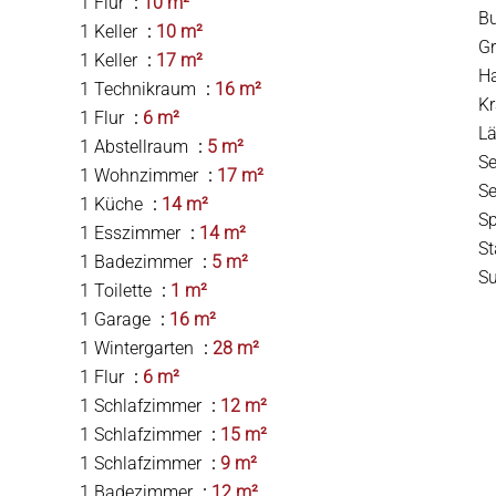
1 Flur
10 m²
B
1 Keller
10 m²
G
1 Keller
17 m²
H
1 Technikraum
16 m²
Kr
1 Flur
6 m²
Lä
1 Abstellraum
5 m²
S
1 Wohnzimmer
17 m²
Se
1 Küche
14 m²
S
1 Esszimmer
14 m²
S
1 Badezimmer
5 m²
S
1 Toilette
1 m²
1 Garage
16 m²
1 Wintergarten
28 m²
1 Flur
6 m²
1 Schlafzimmer
12 m²
1 Schlafzimmer
15 m²
1 Schlafzimmer
9 m²
1 Badezimmer
12 m²