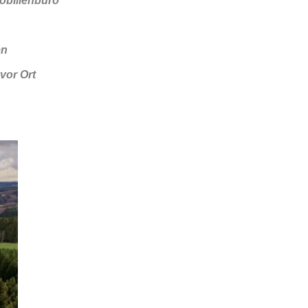
obilienbüro
en
vor Ort