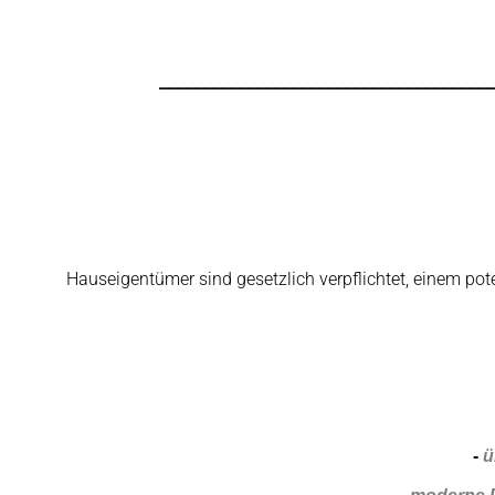
______________________________________
Hauseigentümer sind gesetzlich verpflichtet, einem po
-
ü