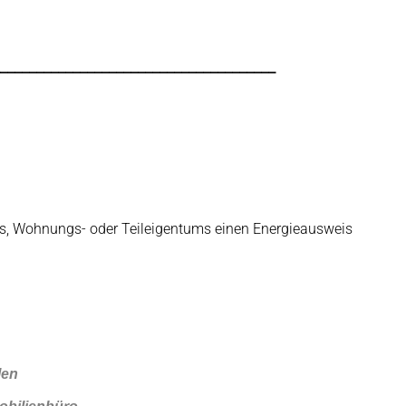
______________________________________
cks, Wohnungs- oder Teileigentums einen Energieausweis
len