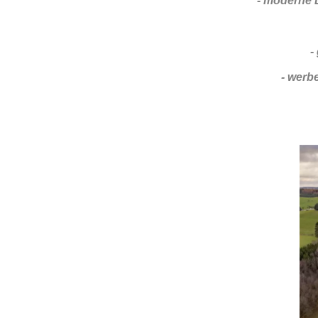
- moderne 
-
- werb