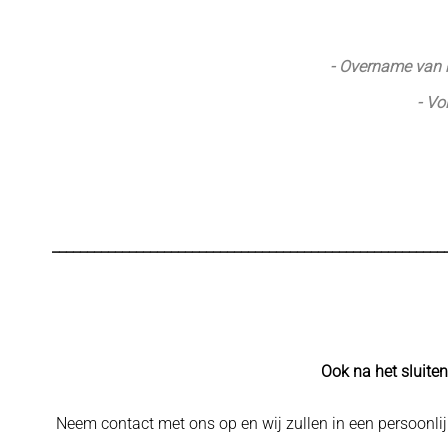
- Overname van h
- Vo
________________________________________________________
Ook na het sluiten
Neem contact met ons op en wij zullen in een persoonl