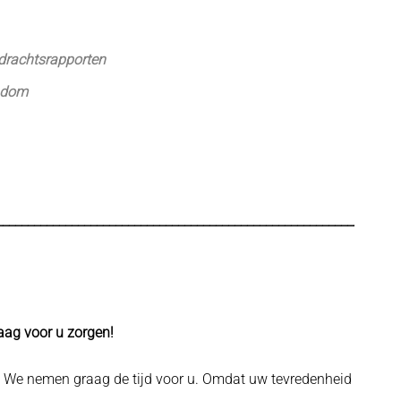
rdrachtsrapporten
endom
________________________________________________________________
raag voor u zorgen!
. We nemen graag de tijd voor u. Omdat uw tevredenheid