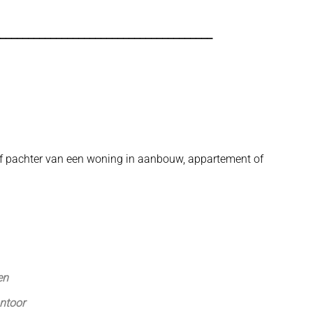
______________________________________
r of pachter van een woning in aanbouw, appartement of
en
ntoor