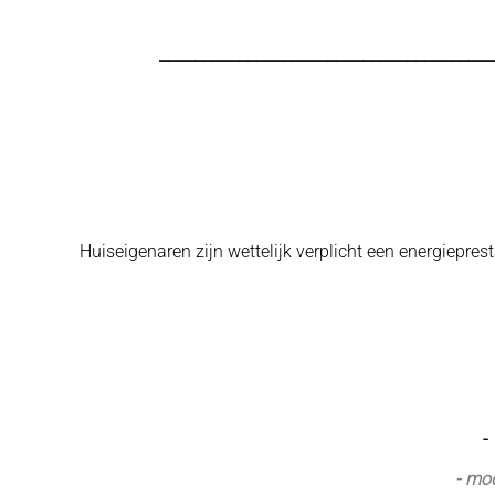
______________________________________
Huiseigenaren zijn wettelijk verplicht een energiepre
-
- mo