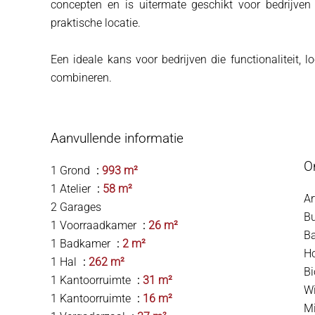
concepten en is uitermate geschikt voor bedrijven
praktische locatie.
Een ideale kans voor bedrijven die functionaliteit, l
combineren.
Aanvullende informatie
O
1 Grond
993 m²
1 Atelier
58 m²
Ar
2 Garages
B
1 Voorraadkamer
26 m²
B
1 Badkamer
2 m²
H
1 Hal
262 m²
B
1 Kantoorruimte
31 m²
W
1 Kantoorruimte
16 m²
Mi