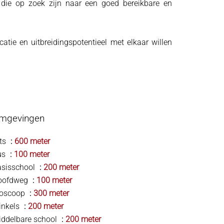
 die op zoek zijn naar een goed bereikbare en
ocatie en uitbreidingspotentieel met elkaar willen
mgevingen
ts
600 meter
us
100 meter
asisschool
200 meter
oofdweg
100 meter
ioscoop
300 meter
inkels
200 meter
ddelbare school
200 meter