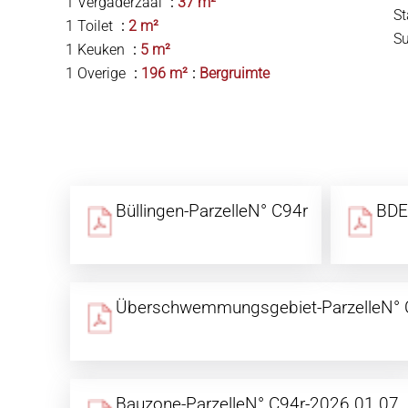
1 Vergaderzaal
37 m²
S
1 Toilet
2 m²
S
1 Keuken
5 m²
1 Overige
196 m²
Bergruimte
Büllingen-ParzelleN° C94r
BDE
Überschwemmungsgebiet-ParzelleN° 
Bauzone-ParzelleN° C94r-2026.01.07