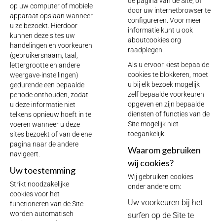
de pagina van de Site, of
op uw computer of mobiele
door uw internetbrowser te
apparaat opslaan wanneer
configureren. Voor meer
u ze bezoekt. Hierdoor
informatie kunt u ook
kunnen deze sites uw
aboutcookies.org
handelingen en voorkeuren
raadplegen.
(gebruikersnaam, taal,
Als u ervoor kiest bepaalde
lettergrootte en andere
cookies te blokkeren, moet
weergave-instellingen)
u bij elk bezoek mogelijk
gedurende een bepaalde
zelf bepaalde voorkeuren
periode onthouden, zodat
opgeven en zijn bepaalde
u deze informatie niet
diensten of functies van de
telkens opnieuw hoeft in te
Site mogelijk niet
voeren wanneer u deze
toegankelijk.
sites bezoekt of van de ene
pagina naar de andere
Waarom gebruiken
navigeert.
wij cookies?
Uw toestemming
Wij gebruiken cookies
Strikt noodzakelijke
onder andere om:
cookies voor het
Uw voorkeuren bij het
functioneren van de Site
worden automatisch
surfen op de Site te