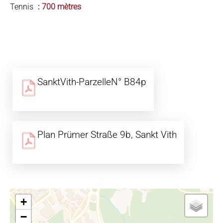
Tennis
700 mètres
SanktVith-ParzelleN° B84p
Plan Prümer Straße 9b, Sankt Vith
+
−