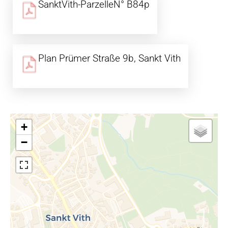
SanktVith-ParzelleN° B84p
Plan Prümer Straße 9b, Sankt Vith
+
−