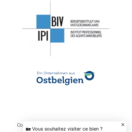
Cookievoorkeuren wijzigen
Design by
Apimo™