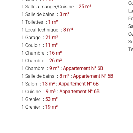
C
1 Salle à manger/Cuisine
25 m²
L
1 Salle de bains
3 m²
Éc
1 Toilettes
1 m²
Sa
1 Local technique
8 m²
Ce
1 Garage
21 m²
S
1 Couloir
11 m²
T
1 Chambre
16 m²
1 Chambre
26 m²
1 Chambre
9 m²
Appartement N° 6B
1 Salle de bains
8 m²
Appartement N° 6B
1 Salon
13 m²
Appartement N° 6B
1 Cuisine
9 m²
Appartement N° 6B
1 Grenier
53 m²
1 Grenier
19 m²