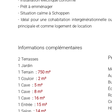
- Installation électrique conforme
- Prêt à emménager
- Situation calme à Schoppen
- Idéal pour une cohabitation intergénérationnelle o
principale et comme logement de location
Informations complémentaires
P
2 Terrasses
1 Jardin
M
1 Terrain
750 m²
A
1 Couloir
2 m²
B
1 Cave
5 m²
Éc
1 Cave
8 m²
Ro
1 Cave
16 m²
C
1 Entrée
15 m²
Hô
1 Salon
14 m²