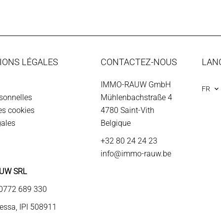
IONS LÉGALES
CONTACTEZ-NOUS
LAN
IMMO-RAUW GmbH
FR
sonnelles
Mühlenbachstraße 4
des cookies
4780
Saint-Vith
gales
Belgique
+32 80 24 24 23
info@immo-rauw.be
UW SRL
: 0772 689 330
ssa, IPI 508911