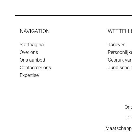
NAVIGATION
WETTELIJ
Startpagina
Tarieven
Over ons
Persoonlij
Ons aanbod
Gebruik va
Contacteer ons
Juridische
Expertise
Ond
Di
Maatschappel