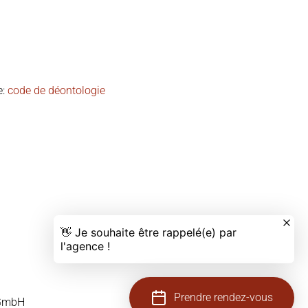
e:
code de déontologie
Prendre rendez-vous
GmbH