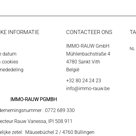
KE INFORMATIE
CONTACTEER ONS
T
IMMO-RAUW GmbH
NL
ke datum
Mühlenbachstraße 4
n cookies
4780
Sankt Vith
 mededeling
België
+32 80 24 24 23
info@immo-rauw.be
IMMO-RAUW PGMBH
ernemingsnummer : 0772 689 330
recteur Rauw Vanessa, IPI 508.911
ijke zetel: Mäusebüchel 2 / 4760 Büllingen