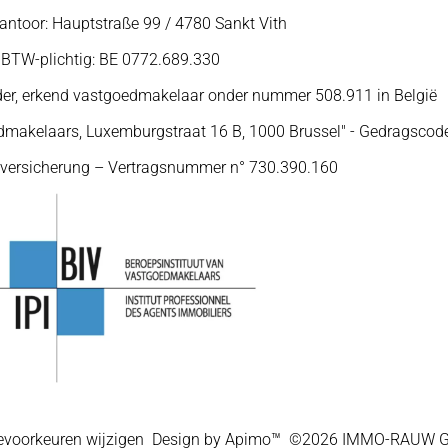
ntoor: Hauptstraße 99 / 4780 Sankt Vith
BTW-plichtig: BE 0772.689.330
er, erkend vastgoedmakelaar onder nummer 508.911 in België
edmakelaars, Luxemburgstraat 16 B, 1000 Brussel" - Gedragscod
htversicherung – Vertragsnummer n° 730.390.160
evoorkeuren wijzigen
Design by
Apimo™
©2026 IMMO-RAUW 