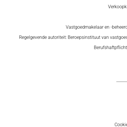
Verkoopka
Vastgoedmakelaar en -beheerd
Regelgevende autoriteit: Beroepsinstituut van vastgo
Berufshaftpflic
Cooki