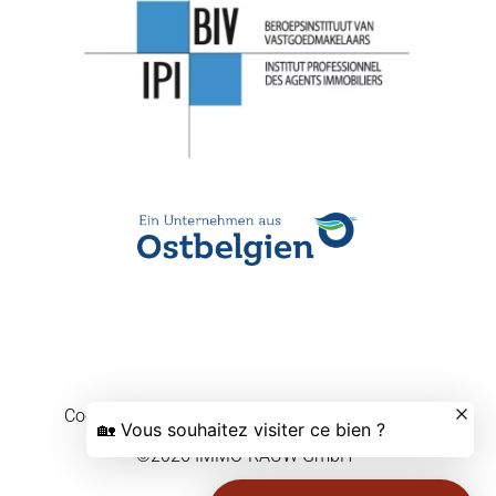
Cookievoorkeuren wijzigen
Design by
Apimo™
©2026 IMMO-RAUW GmbH