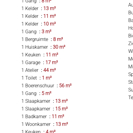
1 Gang
8 m²
A
1 Kelder
13 m²
B
1 Kelder
11 m²
B
1 Kelder
10 m²
H
1 Gang
3 m²
B
1 Bergruimte
8 m²
Z
1 Huiskamer
30 m²
W
1 Keuken
11 m²
M
1 Garage
17 m²
Mi
1 Atelier
44 m²
S
1 Toilet
1 m²
S
1 Boerenschuur
56 m²
S
1 Gang
5 m²
T
1 Slaapkamer
13 m²
1 Slaapkamer
15 m²
1 Badkamer
11 m²
1 Woonkamer
13 m²
1 Keuken
4 m²