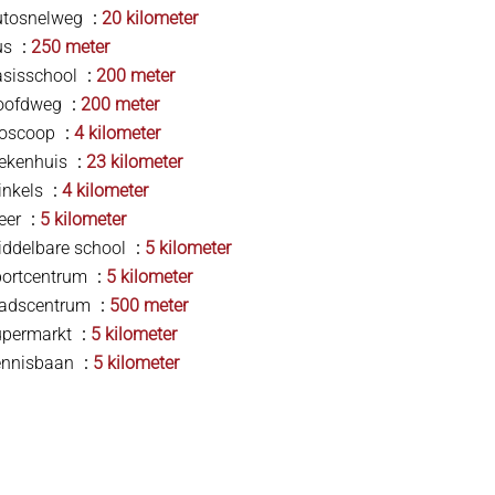
utosnelweg
20 kilometer
us
250 meter
asisschool
200 meter
oofdweg
200 meter
ioscoop
4 kilometer
iekenhuis
23 kilometer
inkels
4 kilometer
eer
5 kilometer
ddelbare school
5 kilometer
portcentrum
5 kilometer
tadscentrum
500 meter
upermarkt
5 kilometer
ennisbaan
5 kilometer