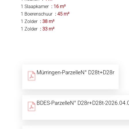
1 Slaapkamer
16 m²
1 Boerenschuur
45 m²
1 Zolder
38 m²
1 Zolder
33 m²
Mürringen-ParzelleN° D28t+D28r
BDES-ParzelleN° D28r+D28t-2026.04.