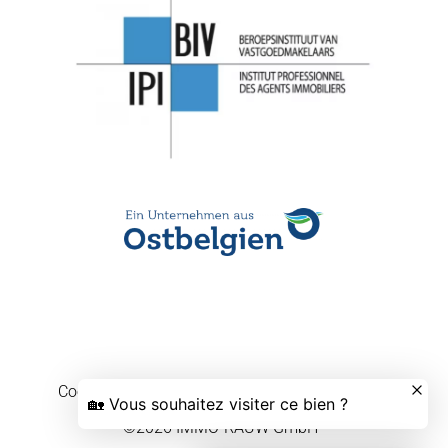
Cookievoorkeuren wijzigen
Design by
Apimo™
©2026 IMMO-RAUW GmbH