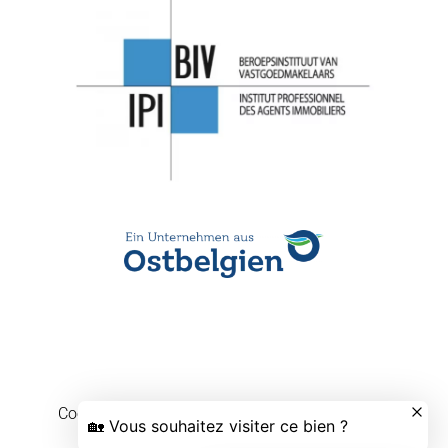
Cookievoorkeuren wijzigen
Design by
Apimo™