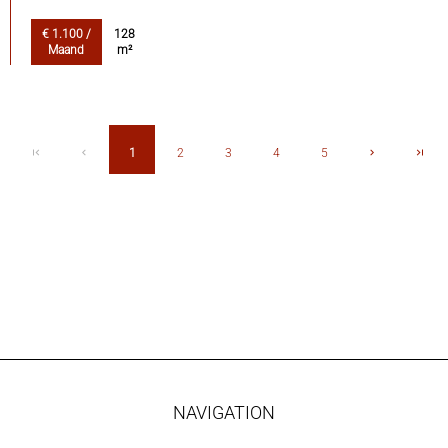
€ 1.100 /
128
Maand
m²
1
2
3
4
5
NAVIGATION