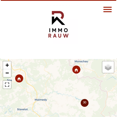
+
−
30