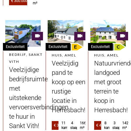
€ 300.000
m²
E
C
Exclusiviteit
Exclusiviteit
Exclusiviteit
BEDRIJF, SANKT
HUIS, AMEL
HUIS, AMEL
VITH
Veelzijdig
Natuurvriende
Veelzijdige
pand te
landgoed
bedrijfsruimte
koop op een
met groot
met
rustige
terrein te
uitstekende
locatie in
koop in
vervoersverbindingen
Herresbach!
Herresbach!
te huur in
11
4
166.45
8
3
142.
Sankt Vith!
€ 335.000
€ 450.000
kamers
slaapkamers
m²
kamers
slaapkamer
m²