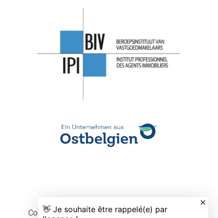
Cookievoorkeuren wijzigen
Design by
Apimo™