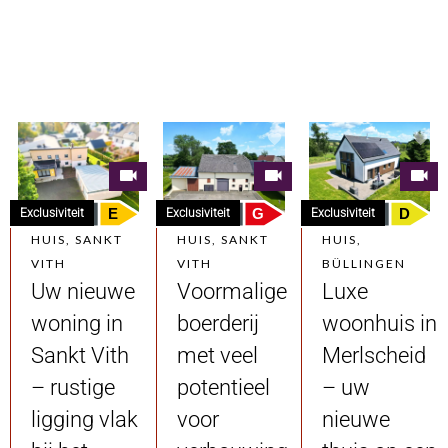
E
G
D
Exclusiviteit
Exclusiviteit
Exclusiviteit
HUIS, SANKT
HUIS, SANKT
HUIS,
VITH
VITH
BÜLLINGEN
Uw nieuwe
Voormalige
Luxe
woning in
boerderij
woonhuis in
Sankt Vith
met veel
Merlscheid
– rustige
potentieel
– uw
ligging vlak
voor
nieuwe