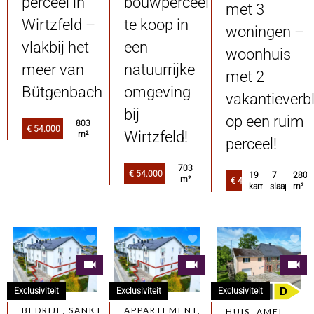
perceel in
bouwperceel
met 3
Wirtzfeld –
te koop in
woningen –
vlakbij het
een
woonhuis
meer van
natuurrijke
met 2
Bütgenbach
omgeving
vakantieverbl
bij
op een ruim
803
€ 54.000
Wirtzfeld!
m²
perceel!
703
€ 54.000
19
7
280.
m²
€ 460.000
kamers
slaapkamer
m²
D
Exclusiviteit
Exclusiviteit
Exclusiviteit
BEDRIJF, SANKT
APPARTEMENT,
HUIS, AMEL