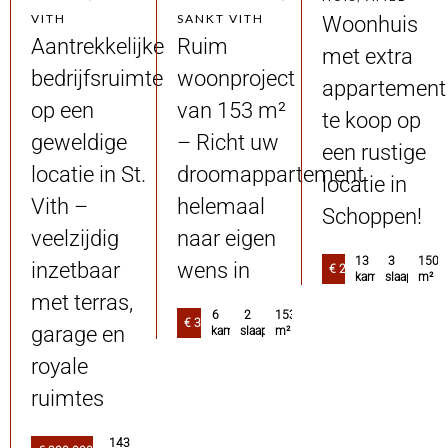
VITH
SANKT VITH
Woonhuis
Aantrekkelijke
Ruim
met extra
bedrijfsruimte
woonproject
appartement
op een
van 153 m²
te koop op
geweldige
– Richt uw
een rustige
locatie in St.
droomappartement
locatie in
Vith –
helemaal
Schoppen!
veelzijdig
naar eigen
13
3
150.
inzetbaar
wens in
€ 210.000
kamers
slaapkamer
m²
met terras,
6
2
153
€ 300.000
garage en
kamers
slaapkamers
m²
royale
ruimtes
143