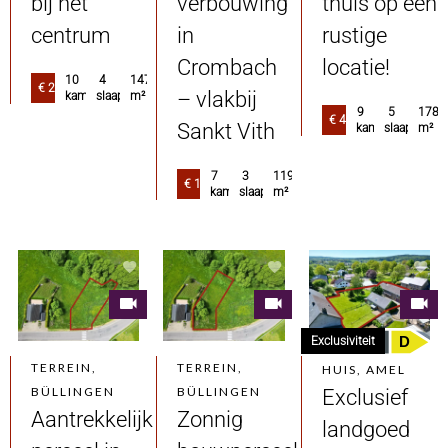
bij het
verbouwing
thuis op een
centrum
in
rustige
Crombach
locatie!
10
4
147
€ 264.000
– vlakbij
kamers
slaapkamers
m²
9
5
178.
€ 439.000
Sankt Vith
kamers
slaapkamer
m²
7
3
119.91
€ 170.000
kamers
slaapkamers
m²
D
Exclusiviteit
TERREIN,
TERREIN,
HUIS, AMEL
BÜLLINGEN
BÜLLINGEN
Exclusief
Aantrekkelijk
Zonnig
landgoed