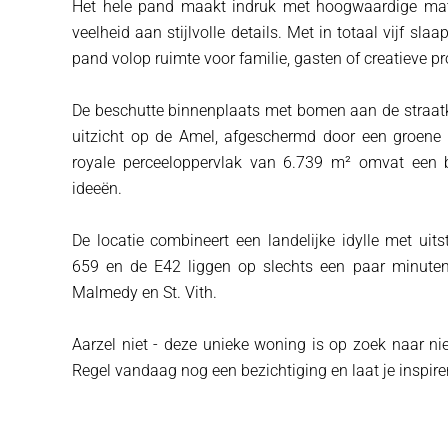
Het hele pand maakt indruk met hoogwaardige mater
veelheid aan stijlvolle details. Met in totaal vijf s
pand volop ruimte voor familie, gasten of creatieve pr
De beschutte binnenplaats met bomen aan de straatkan
uitzicht op de Amel, afgeschermd door een groene na
royale perceeloppervlak van 6.739 m² omvat een b
ideeën.
De locatie combineert een landelijke idylle met uit
659 en de E42 liggen op slechts een paar minuten 
Malmedy en St. Vith.
Aarzel niet - deze unieke woning is op zoek naar n
Regel vandaag nog een bezichtiging en laat je inspirere