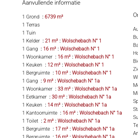
Aanvullende informatie
O
1 Grond
6739 m²
1 Terras
A
1 Tuin
B
1 Kelder
21 m²
Wolschebach N° 1
B
1 Gang
16 m²
Wolschebach N° 1
H
1 Woonkamer
16 m²
Wolschebach N° 1
B
1 Keuken
12 m²
Wolschebach N° 1
Z
1 Bergruimte
10 m²
Wolschebach N° 1
W
1 Gang
9 m²
Wolschebach N° 1a
M
1 Woonkamer
33 m²
Wolschebach N° 1a
Mi
1 Eetkamer
30 m²
Wolschebach N° 1a
S
1 Keuken
14 m²
Wolschebach N° 1a
S
1 Kantoorruimte
16 m²
Wolschebach N° 1a
S
1 Toilet
2 m²
Wolschebach N° 1a
T
1 Bergruimte
17 m²
Wolschebach N° 1a
Ar
1 Bergruimte
16 m²
Wolschebach N° 1a