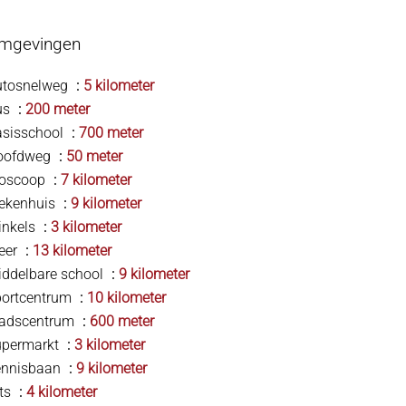
mgevingen
utosnelweg
5 kilometer
us
200 meter
asisschool
700 meter
oofdweg
50 meter
ioscoop
7 kilometer
iekenhuis
9 kilometer
inkels
3 kilometer
eer
13 kilometer
ddelbare school
9 kilometer
portcentrum
10 kilometer
tadscentrum
600 meter
upermarkt
3 kilometer
ennisbaan
9 kilometer
ts
4 kilometer