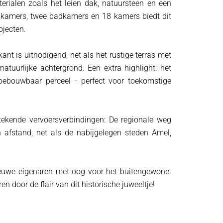
ialen zoals het leien dak, natuursteen en een
laapkamers, twee badkamers en 18 kamers biedt dit
ojecten.
t is uitnodigend, net als het rustige terras met
tuurlijke achtergrond. Een extra highlight: het
ebouwbaar perceel - perfect voor toekomstige
stekende vervoersverbindingen: De regionale weg
afstand, net als de nabijgelegen steden Amel,
ieuwe eigenaren met oog voor het buitengewone.
n door de flair van dit historische juweeltje!