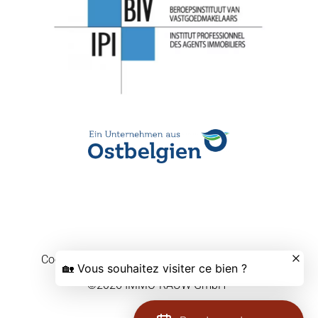
Cookievoorkeuren wijzigen
Design by
Apimo™
©2026 IMMO-RAUW GmbH