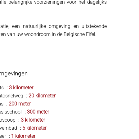
alle belangrijke voorzieningen voor het dagelijks
atie, een natuurlijke omgeving en uitstekende
jken van uw woondroom in de Belgische Eifel.
mgevingen
ts
3 kilometer
utosnelweg
20 kilometer
us
200 meter
asisschool
300 meter
ioscoop
3 kilometer
wembad
5 kilometer
eer
1 kilometer