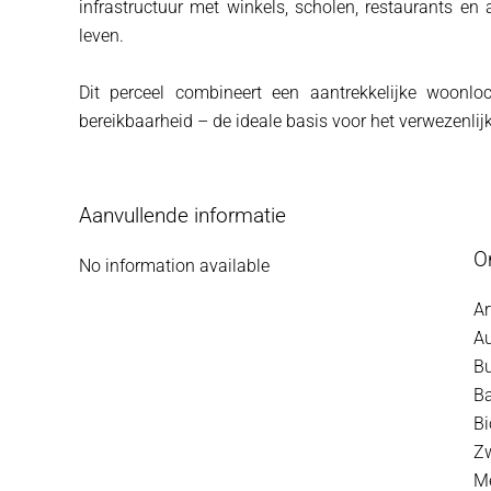
infrastructuur met winkels, scholen, restaurants en 
leven.
Dit perceel combineert een aantrekkelijke woonloc
bereikbaarheid – de ideale basis voor het verwezenli
Aanvullende informatie
O
No information available
Ar
A
B
B
B
Z
M